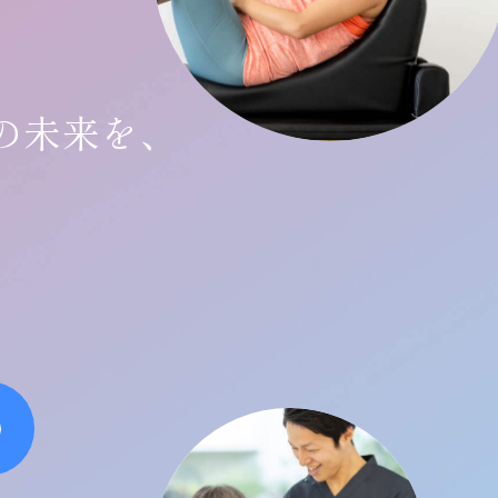
の未来を、
？
た