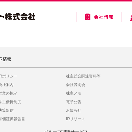
IR情報
IRポリシー
株主総会関連資料等
会社案内
会社説明会
営業の概況
株主メモ
株主優待制度
電子公告
決算短信
お知らせ
有価証券報告書
IRリリース