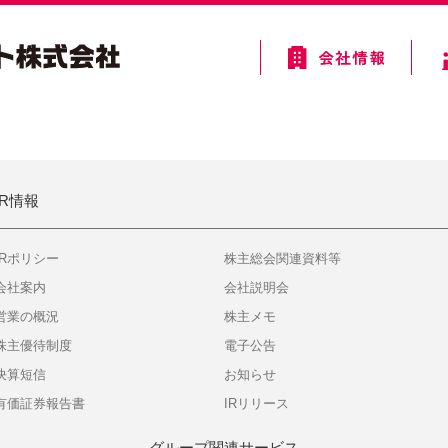
IR情報
IRポリシー
株主総会関連資料等
会社案内
会社説明会
営業の概況
株主メモ
株主優待制度
電子公告
決算短信
お知らせ
有価証券報告書
IRリリース